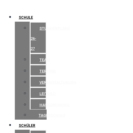
SCHULE
STUNDENPLÄNE
26-
27
TEAM
TERMINE
VERANSTALTUNGEN
LEITBILD
HAUSORDNUNG
TAGESSCHULE
SCHÜLER