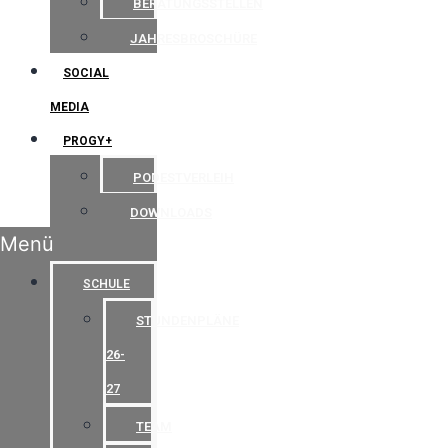
BERATUNGSSTELLEN
JAHRESBROSCHÜRE
SOCIAL
MEDIA
PROGY+
PODESTVERLEIH
DOWNLOADS
Menü
SCHULE
STUNDENPLÄNE
26-
27
TEAM