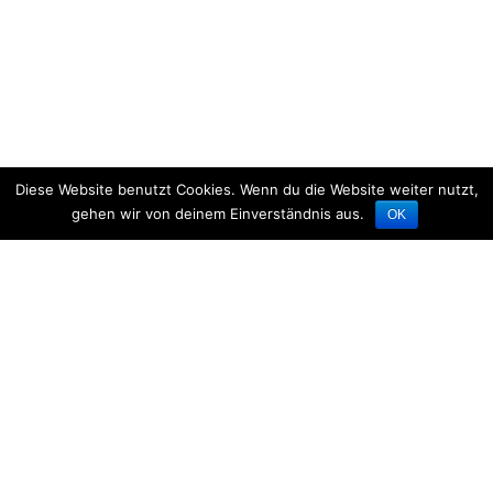
Diese Website benutzt Cookies. Wenn du die Website weiter nutzt,
gehen wir von deinem Einverständnis aus.
OK
Elterninformation Juni 2026
01.06.2026
Hier finden Sie den Elternnewsletter für den Juni 2026.